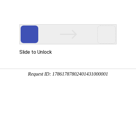
App
关于我们
体育资讯
享全球体育盛
门体育项目。
容实时更新
。