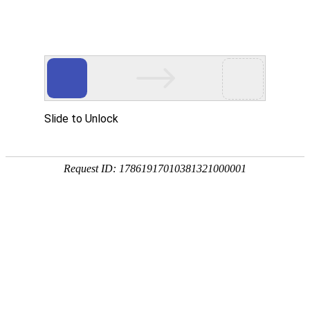
立即注册
AG在线登录官网
带您畅享全
球体育盛事
专业平台，数据精准，
高清直播
覆盖热门体育项
目。
聚焦足球、篮球、电竞等赛事，
每日内容实时更
新
。
极速访问
下载APP